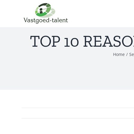
Ga
naar
inhoud
TOP 10 REAS
Home
/
Se