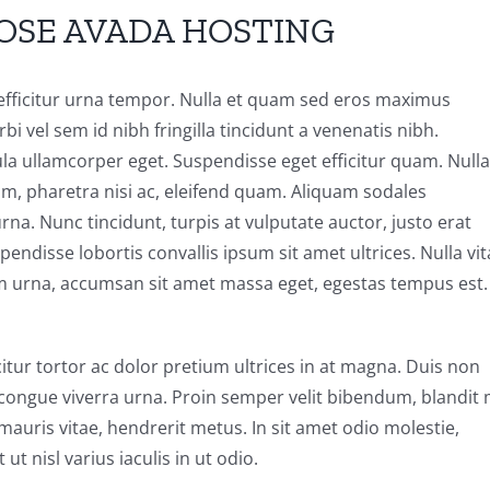
OOSE AVADA HOSTING
efficitur urna tempor. Nulla et quam sed eros maximus
i vel sem id nibh fringilla tincidunt a venenatis nibh.
ula ullamcorper eget. Suspendisse eget efficitur quam. Null
m, pharetra nisi ac, eleifend quam. Aliquam sodales
a. Nunc tincidunt, turpis at vulputate auctor, justo erat
endisse lobortis convallis ipsum sit amet ultrices. Nulla vi
m urna, accumsan sit amet massa eget, egestas tempus est.
ficitur tortor ac dolor pretium ultrices in at magna. Duis non
t, congue viverra urna. Proin semper velit bibendum, blandit 
s mauris vitae, hendrerit metus. In sit amet odio molestie,
ut nisl varius iaculis in ut odio.