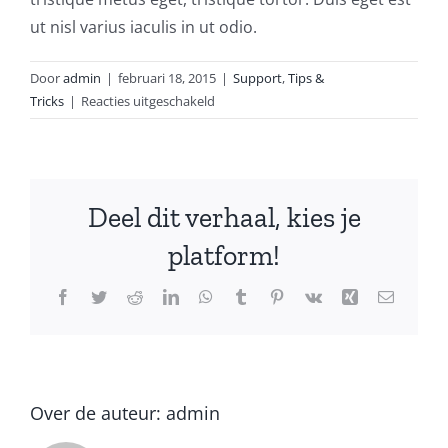
ut nisl varius iaculis in ut odio.
Door
admin
|
februari 18, 2015
|
Support
,
Tips &
voor
Tricks
|
Reacties uitgeschakeld
BASIC
DNS
EXPLAINED
IN
Deel dit verhaal, kies je
PLAIN
ENGLISH
platform!
Facebook
Twitter
Reddit
LinkedIn
WhatsApp
Tumblr
Pinterest
Vk
Xing
E-
mail
Over de auteur:
admin