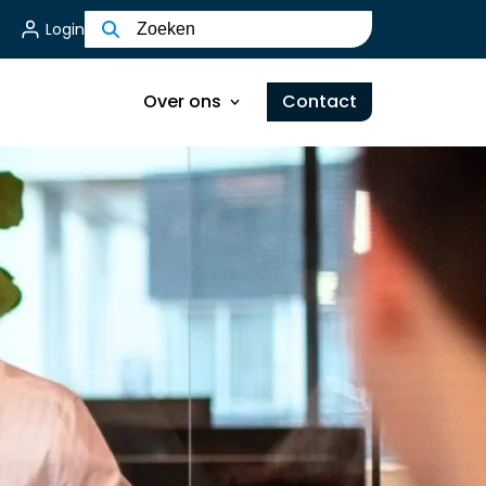
Login
Kernwaarden en Visie
Ons Team
Over ons
Contact
MVO
Certificering
Kernwaarden en Visie
Werken bij
Ons Team
Bakker & Bosch Group
MVO
Certificering
Werken bij
Bakker & Bosch Group