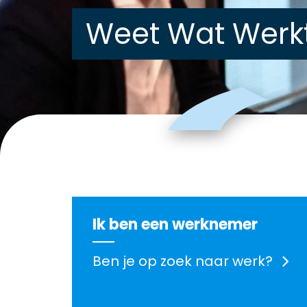
Weet Wat Werkt
Ik ben een werknemer
Ben je op zoek naar werk?