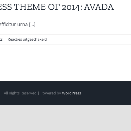
S THEME OF 2014: AVADA
icitur urna [...]
voor
ks
|
Reacties uitgeschakeld
OUR
FAVOURITE
WORDRESS
THEME
OF
2014:
AVADA
| All Rights Reserved | Powered by
WordPress