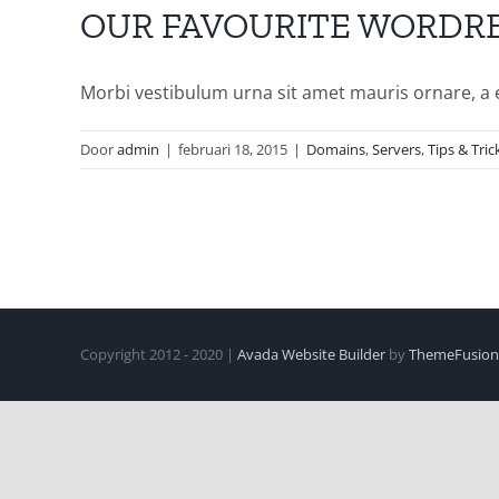
OUR FAVOURITE WORDRES
Morbi vestibulum urna sit amet mauris ornare, a eff
Door
admin
|
februari 18, 2015
|
Domains
,
Servers
,
Tips & Tric
Copyright 2012 - 2020 |
Avada Website Builder
by
ThemeFusion